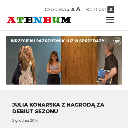
Decrease
Reset
Increase
A
Czcionka
A
Kontrast
A
A
font
font
size.
font
To
size.
size.
sid
&
nav
JULIA KONARSKA Z NAGRODĄ ZA
DEBIUT SEZONU
5 grudnia 2014